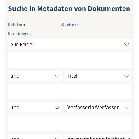
Suche in Metadaten von Dokumenten
ÜBER WISOM
GUROM - MOBILITÄT SICHER GESTALTEN
Relation
Suche in
Suchbegriff
FRAGEN UND ANTWORTEN
NUTZUNGSBEDINGUNGEN
KONTAKT