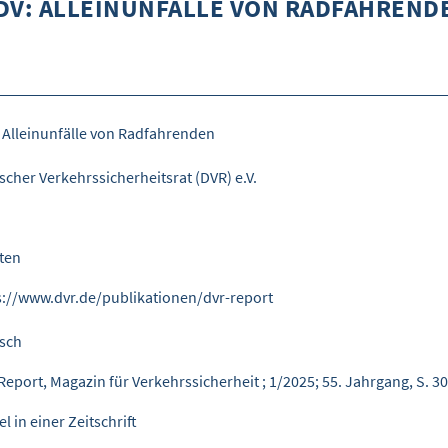
DV: ALLEINUNFÄLLE VON RADFAHREND
 Alleinunfälle von Radfahrenden
scher Verkehrssicherheitsrat (DVR) e.V.
iten
s://www.dvr.de/publikationen/dvr-report
sch
Report, Magazin für Verkehrssicherheit ; 1/2025; 55. Jahrgang, S. 3
el in einer Zeitschrift