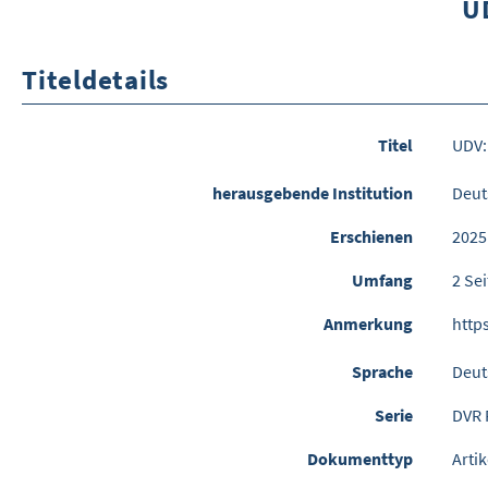
U
Titeldetails
Titel
UDV:
herausgebende Institution
Deut
Erschienen
2025
Umfang
2 Se
Anmerkung
http
Sprache
Deut
Serie
DVR 
Dokumenttyp
Artik