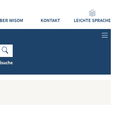
BER WISOM
KONTAKT
LEICHTE SPRACHE
ANMELDEN
LOGIN
lsuche
REGISTRIEREN
INHALTE
ALLE INHALTE ZEIGEN
NEUESTE INHALTE ZEIGEN
DOKUMENTTYPEN ZEIGEN