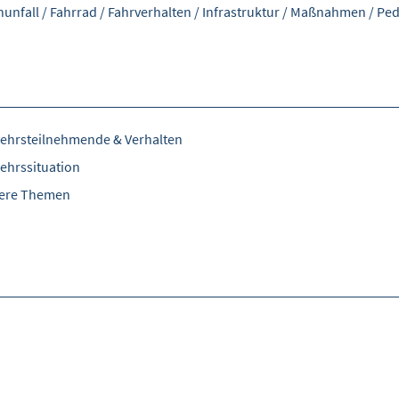
nunfall
/
Fahrrad
/
Fahrverhalten
/
Infrastruktur
/
Maßnahmen
/
Ped
ehrsteilnehmende & Verhalten
ehrssituation
tere Themen