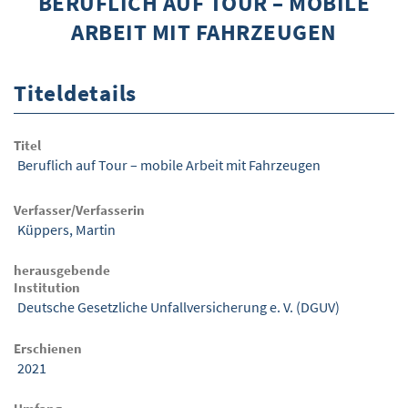
BERUFLICH AUF TOUR – MOBILE
ARBEIT MIT FAHRZEUGEN
ÜBER WISOM
GUROM - MOBILITÄT SICHER GESTALTEN
Titeldetails
FRAGEN UND ANTWORTEN
NUTZUNGSBEDINGUNGEN
Titel
Beruflich auf Tour – mobile Arbeit mit Fahrzeugen
KONTAKT
Verfasser/Verfasserin
Küppers, Martin
herausgebende
Institution
Deutsche Gesetzliche Unfallversicherung e. V. (DGUV)
Erschienen
2021